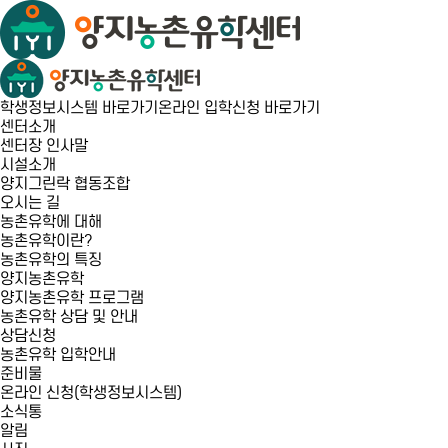
학생정보시스템 바로가기
온라인 입학신청 바로가기
센터소개
센터장 인사말
시설소개
양지그린락 협동조합
오시는 길
농촌유학에 대해
농촌유학이란?
농촌유학의 특징
양지농촌유학
양지농촌유학 프로그램
농촌유학 상담 및 안내
상담신청
농촌유학 입학안내
준비물
온라인 신청(학생정보시스템)
소식통
알림