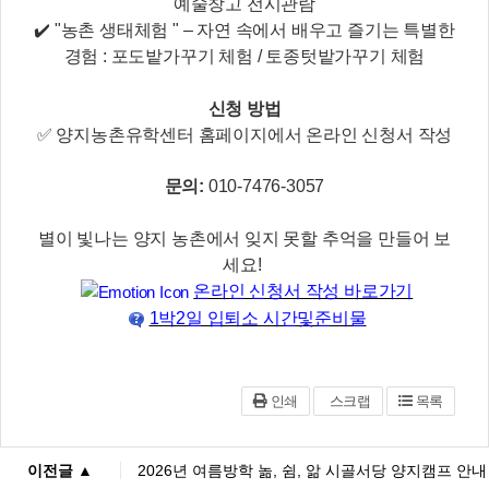
예술창고 전시관람
✔️ "농촌 생태체험 " – 자연 속에서 배우고 즐기는 특별한
경험 : 포도밭가꾸기 체험 / 토종텃밭가꾸기 체험
신청 방법
✅ 양지농촌유학센터 홈페이지에서 온라인 신청서 작성
문의:
010-7476-3057
별이 빛나는 양지 농촌에서 잊지 못할 추억을 만들어 보
세요!
온라인 신청서 작성 바로가기
1박2일 입퇴소 시간및준비물
인쇄
스크랩
목록
이전글 ▲
2026년 여름방학 놂, 쉼, 앎 시골서당 양지캠프 안내