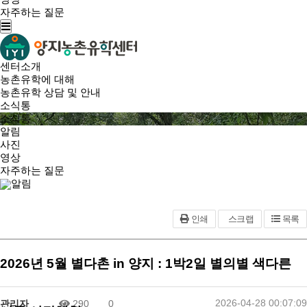
자주하는 질문
센터소개
농촌유학에 대해
농촌유학 상담 및 안내
소식통
소식통
알림
사진
영상
자주하는 질문
알림
인쇄
스크랩
목록
2026년 5월 별다촌 in 양지 : 1박2일 별의별 색다른
2026-04-28 00:07:09
관리자
290
0