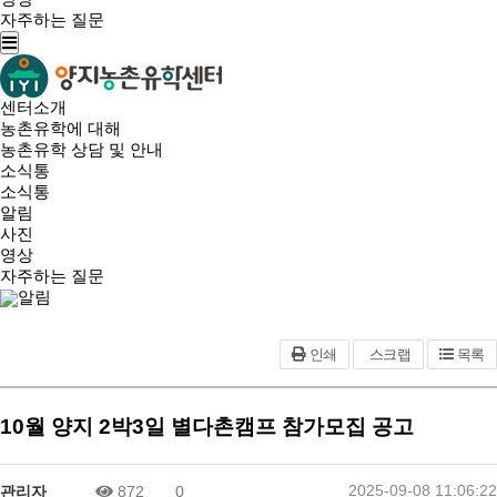
자주하는 질문
센터소개
농촌유학에 대해
농촌유학 상담 및 안내
소식통
소식통
알림
사진
영상
자주하는 질문
알림
인쇄
스크랩
목록
10월 양지 2박3일 별다촌캠프 참가모집 공고
2025-09-08 11:06:22
관리자
872
0