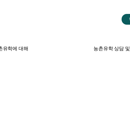
촌유학에 대해
농촌유학 상담 및
소식통